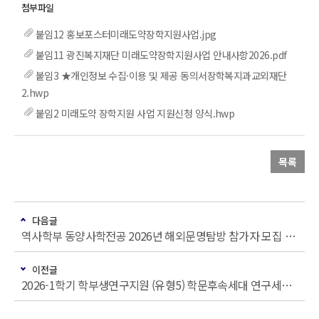
붙임12 홍보포스터미래도약장학지원사업.jpg
붙임11 광진복지재단 미래도약장학지원사업 안내사항2026.pdf
붙임3 ★개인정보 수집·이용 및 제공 동의서장학복지과교외재단
2.hwp
붙임2 미래도약 장학지원 사업 지원신청 양식.hwp
목록
다음글
역사학부 동양사학전공 2026년 해외문명탐방 참가자 모집 (기한: 3월 24일(화) 정오까지로 변경)
이전글
2026-1학기 학부생연구지원 (유형5) 학문후속세대 연구세미나 (인문대학) 모집 안내