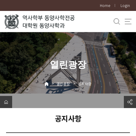
바
Home
Login
로
가
기
메
뉴
열린광장
>
>
열린광장
공지사항
공지사항