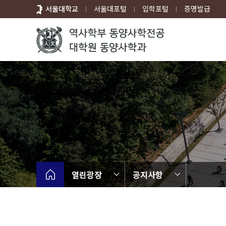
바
서울대학교
서울대포털
입학포털
증명발급
로
가
기
메
뉴
열린광장
공지사항