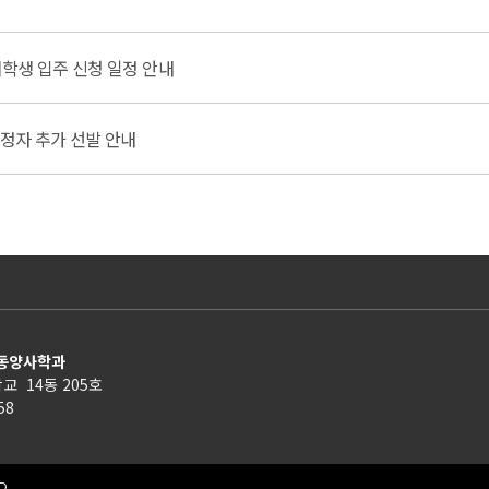
학생 입주 신청 일정 안내
예정자 추가 선발 안내
 동양사학과
교 14동 205호
158
D.