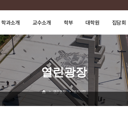
학과소개
교수소개
학부
대학원
집담회
열린광장
>
>
열린광장
공지사항