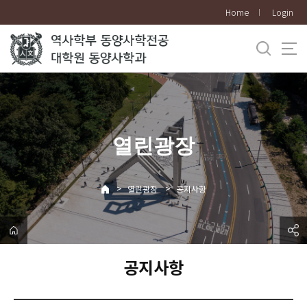
바
Home
Login
로
가
기
메
뉴
열린광장
>
>
열린광장
공지사항
공지사항