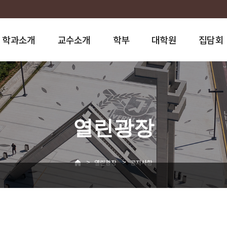
학과소개
교수소개
학부
대학원
집담회
열린광장
>
>
열린광장
공지사항