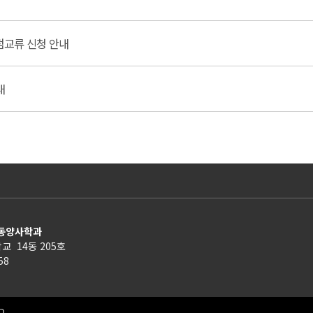
학점교류 신청 안내
내
 동양사학과
교 14동 205호
158
D.