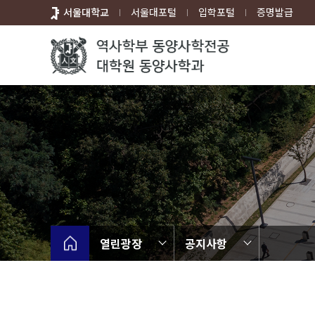
바
서울대학교
서울대포털
입학포털
증명발급
로
가
기
메
뉴
열린광장
공지사항