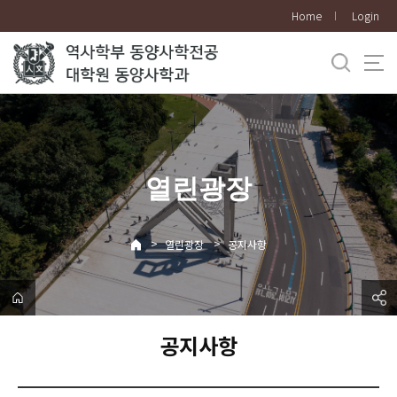
바
Home
Login
로
가
기
메
뉴
열린광장
>
>
열린광장
공지사항
공지사항