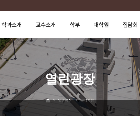
학과소개
교수소개
학부
대학원
집담회
열린광장
>
>
열린광장
공지사항