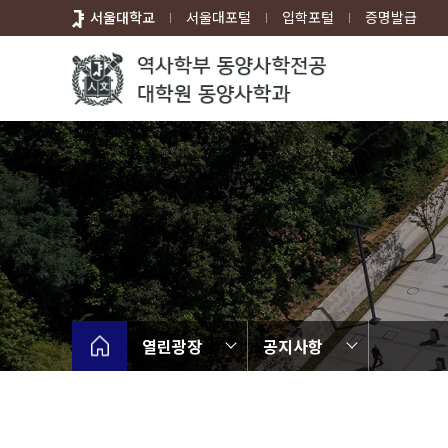
바
서울대학교
서울대포털
입학포털
증명발급
로
가
기
메
뉴
열린광장
공지사항