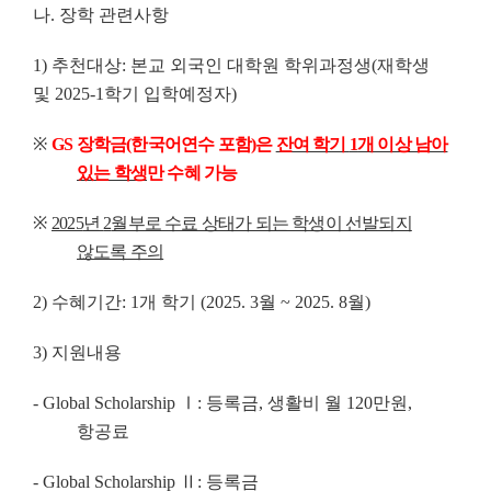
나
.
장학 관련사항
1)
추천대상
:
본교 외국인 대학원 학위과정생
(
재학생
및
2025-1
학기 입학예정자
)
※
GS
장학금
(
한국어연수 포함
)
은
잔여 학기
1
개 이상 남아
있는 학생
만 수혜 가능
※
2025
년
2
월부로 수료 상태가 되는 학생이 선발되지
않도록 주의
2)
수혜기간
: 1
개 학기
(
2025. 3
월
~ 2025. 8
월
)
3)
지원내용
- Global Scholarship
Ⅰ
:
등록금
,
생활비 월
120
만원
,
항공료
- Global Scholarship
Ⅱ
:
등록금