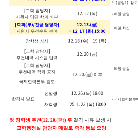
*
【
붙임
1
】
참고
[
]
교학 담당자
12. 12.(
)
목
-
메일 발송
지원자 명단 학과 배부
[
(
)/
]
12. 13.(
)
학과
부
전공 담당자
금
-
메일 회신
~ 12. 17.(
) 15:00
지원자 우선순위 부여
화
12. 18.(
) ~ 19.(
)
장학생 심사
수
목
[
]
교학 담당자
12. 20.(
)
금
추천내역 시스템 입력
[
]
교학 담당자
-
메일 발송
추천내역 학과 공지
12. 20.(
)
금
이후
국제협력본부 검토
12. 26.(
) 18:00
신입생
목
-
합격자 발표
국제협력본부에
'25. 1. 23.(
) 18:00
재학생
목
※
장학생 추천
(12. 20.(
금
))
후
결격 사유 발생 시
교학행정실 담당자 메일로 즉각 통보 요망