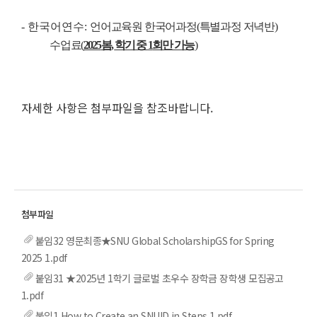
-
한국어연수
:
언어교육원 한국어과정
(
특별과정 저녁반
)
수업료
(
2025
봄
,
학기 중
1
회만 가능
)
자세한 사항은 첨부파일을 참조바랍니다.
붙임32 영문최종★SNU Global ScholarshipGS for Spring
2025 1.pdf
붙임31 ★2025년 1학기 글로벌 초우수 장학금 장학생 모집공고
1.pdf
붙임1 How to Create an SNUID in Steps 1.pdf