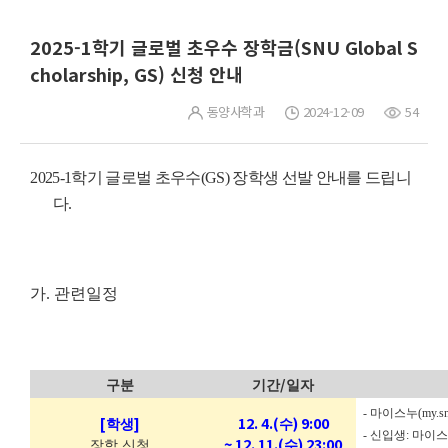
2025-1학기 글로벌 초우수 장학금(SNU Global S
cholarship, GS) 신청 안내
동양사학과
2024-12-09
54
2025-1
학기 글로벌 초우수
(GS)
장학생 선발 안내를 드립니
다.
가
.
관련일정
/
구분
기간
일자
-
마이스누
(my.sn
[
]
12. 4.(
) 9:00
학생
수
-
신입생
:
마이스
~ 12. 11.(
) 23:00
장학 신청
수