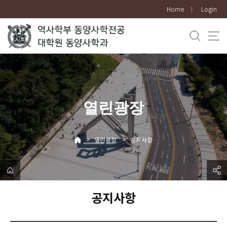
바
Home
Login
로
가
기
메
뉴
열린광장
>
>
열린광장
공지사항
공지사항