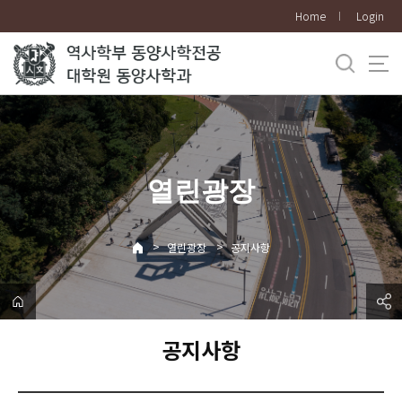
바
Home
Login
로
가
기
메
뉴
열린광장
>
>
열린광장
공지사항
공지사항