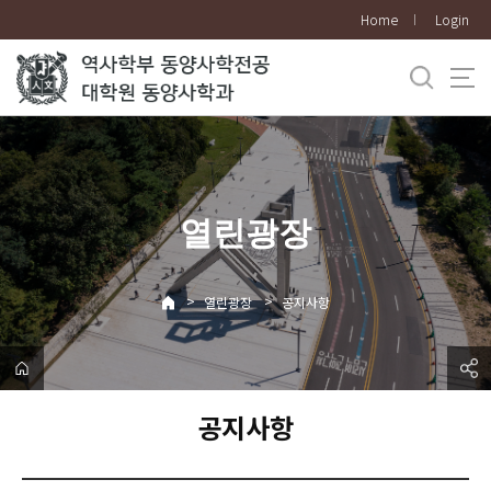
바
Home
Login
로
가
기
메
뉴
열린광장
>
>
열린광장
공지사항
공지사항