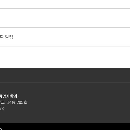
계획 알림
 동양사학과
교 14동 205호
158
D.