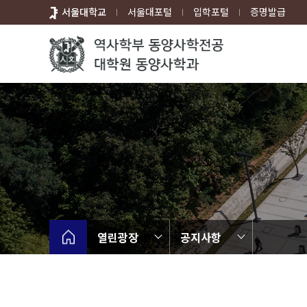
바
서울대학교
서울대포털
입학포털
증명발급
로
가
기
메
뉴
열린광장
공지사항