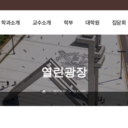
학과소개
교수소개
학부
대학원
집담회
열린광장
>
>
열린광장
공지사항