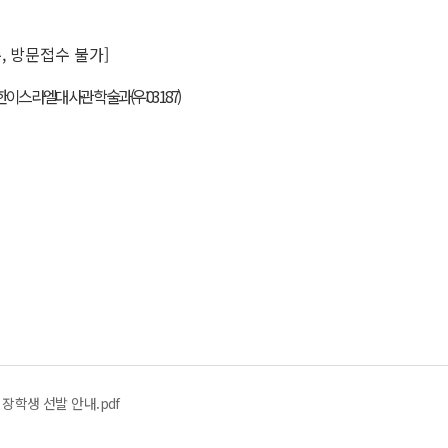
접수, 방문접수 불가]
한이스라엘대사관 학술과(우:03187)
청 장학생 선발 안내.pdf