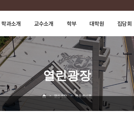
학과소개
교수소개
학부
대학원
집담회
열린광장
>
>
열린광장
자유게시판