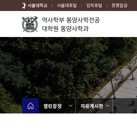
바
서울대학교
서울대포털
입학포털
증명발급
로
가
기
메
뉴
열린광장
자유게시판