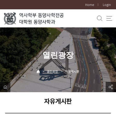
바
Home
Login
로
가
기
메
뉴
열린광장
>
>
열린광장
자유게시판
자유게시판