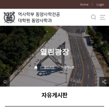
바
Home
Login
로
가
기
메
뉴
열린광장
>
>
열린광장
자유게시판
자유게시판