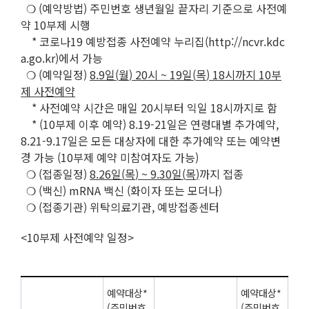
❍ (예약방법) 주민번호 생년월일 끝자리 기준으로 사전예
약 10부제 시행
* 코로나19 예방접종 사전예약 누리집(http://ncvr.kdc
a.go.kr)에서 가능
❍ (예약일정)
8.9
일
(
월
) 20
시
~ 19
일
(
목
) 18
시까지
10
부
제 사전예약
* 사전예약 시간은 매일 20시부터 익일 18시까지로 함
* (10부제 이후 예약) 8.19-21일은 연령대별 추가예약,
8.21-9.17일은 모든 대상자에 대한 추가예약 또는 예약변
경 가능 (10부제 예약 미참여자도 가능)
❍ (접종일정)
8.26
일
(
목
) ~ 9.30
일
(
목
)
까지 접종
❍ (백신) mRNA 백신 (화이자 또는 모더나)
❍ (접종기관) 위탁의료기관, 예방접종센터
<10부제 사전예약 일정>
예약대상*
예약대상*
(주민번호
(주민번호