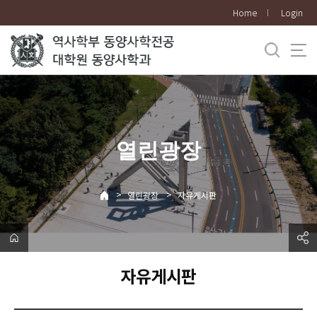
바
Home
Login
로
가
기
메
뉴
열린광장
>
>
열린광장
자유게시판
자유게시판