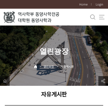
바
Home
Login
로
가
기
메
뉴
열린광장
>
>
열린광장
자유게시판
자유게시판