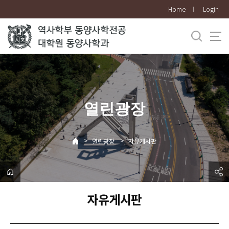
바
Home
Login
로
가
기
메
뉴
열린광장
>
>
열린광장
자유게시판
자유게시판