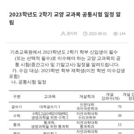
2023학년도 2학기 교양 교과목 공통시험 일정 알
림
관리자
2023-09-01
144
기초교육원에서
2023학년도 2학기 학부 신입생이 필수
(또는 선택적 필수)로 이수해야 하는 교양 교과목의
공
통
시험(중간고사 및 기말고사)
일정을 알려드립
니다.
가. 수강 대상: 2023학번 학부 재학생(이전 학번 미수강생
포함)
나. 공통시험 일정
개설
개설 
구분
교과목
개설학과
강좌수(개)
정원
인문대학
글쓰기
대학글쓰기 1
70
국어국문학과
수학 2, 고급수학 2, 미적분학 2,
자연과학대학
수학
39
생명과학을 위한 수학 2
수리과학부
통계학,
자연과학대학
통계
13
생명과학을 위한 통계학
통계학과
자연과학대학
물리
물리학 2
10