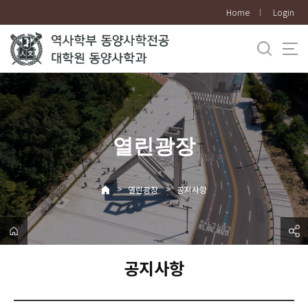
바
Home
Login
로
가
기
메
뉴
열린광장
>
>
열린광장
공지사항
공지사항