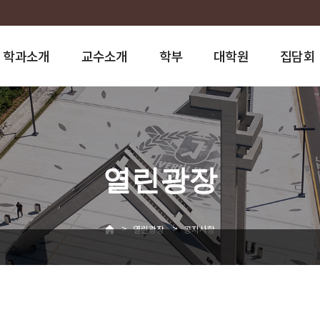
학과소개
교수소개
학부
대학원
집담회
열린광장
>
>
열린광장
공지사항