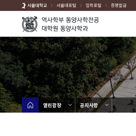
바
서울대학교
서울대포털
입학포털
증명발급
로
가
기
메
뉴
열린광장
공지사항