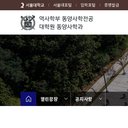
바
서울대학교
서울대포털
입학포털
증명발급
로
가
기
메
뉴
열린광장
공지사항