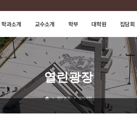
학과소개
교수소개
학부
대학원
집담회
열린광장
>
>
열린광장
공지사항