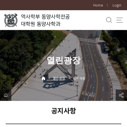
바
Home
Login
로
가
기
메
뉴
열린광장
>
>
열린광장
공지사항
공지사항