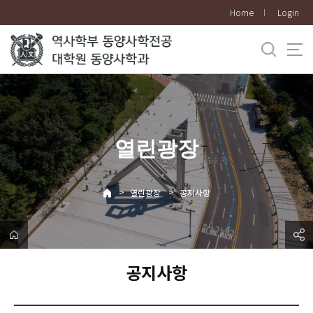
바
Home
Login
로
가
기
메
뉴
열린광장
>
>
열린광장
공지사항
공지사항