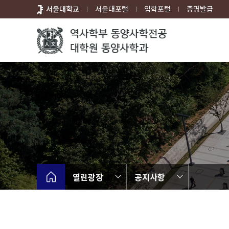
바
서울대학교
서울대포털
입학포털
증명발급
로
가
기
메
뉴
열린광장
공지사항