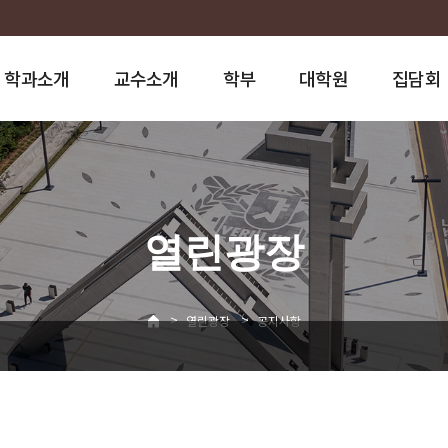
학과소개
교수소개
학부
대학원
집담회
열린광장
>
>
열린광장
공지사항