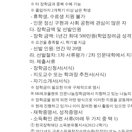
※ 타 장학금과 중복 수혜 가능
※ 졸업까지 2개학기 이상 남은 학생
- 휴학생, 수료생 지원 불가
- 인문 정신 구현과 사회 공헌에 관심이 많은 자
다.
장학금액 및 선발인원
-
장학 금액: 1년간 최대 500만원(학업장려금 성격
※ 요건을 충족할 시, 학기별 지급
-
선발 인원: 연간 약 20명
라. 선발절차:
1차 서류평가 / 2차 인문대학에서
마.
제출서류
- 장학금신청서(서식)
- 지도교수 또는 학과장 추천서(서식)
- 자기소개서(서식)
※ 장학금이 필요한 이유 구체적으로 명시
※ SK에코플랜트 인문나눔장학금에서 지향하고 있는 나눔의
※ 장학금을 받게 되면 어떤 방식으로 이러한 지원을 공동체에
※ 현재 진행하고 있거나 이미 참여한 봉사 활동이 있으면 
- 재학증명서, 성적증명서
- 소득확인 관련 서류(아래 두 가지 중 택 1)
① 한국장학재단 소득분위통지서(2022-2학기)
② 2021
년도 근로소득원천징수영수증(직장인) 또는 소득금액증