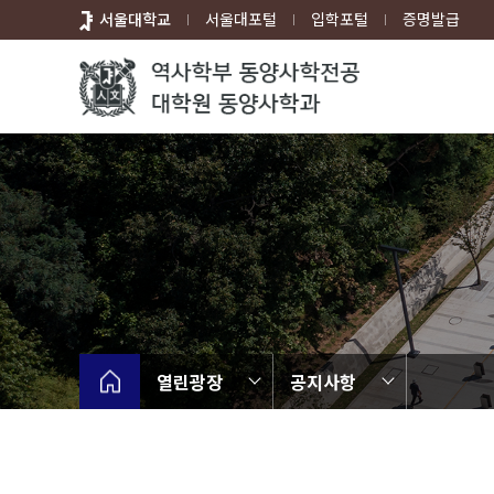
바
서울대학교
서울대포털
입학포털
증명발급
로
가
기
메
뉴
열린광장
공지사항