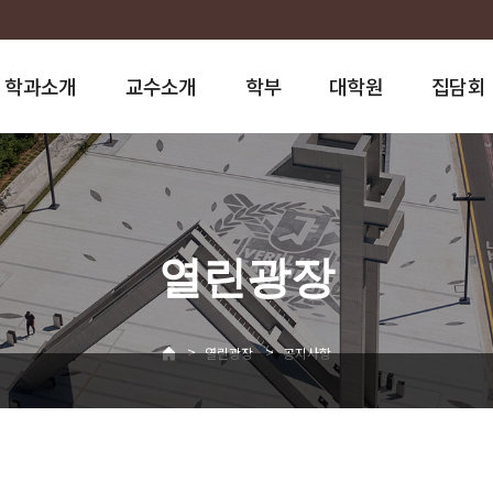
학과소개
교수소개
학부
대학원
집담회
열린광장
>
>
열린광장
공지사항