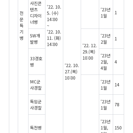
사진콘
‘22. 10.
텐츠
‘23년
1
전
5. (수)
디자이
1월
문
14:00
너병
특
~
기
‘22. 10.
SW개
‘23년
병
11. (화)
1
발병
2월
14:00
‘22. 12.
29.(목)
‘23년
10:00
33경호
2월,
4
병
‘22. 10.
4월
27.(목)
10:00
MC군
‘23년
14
사경찰
1월
특임군
‘23년
78
사경찰
1월
‘23년
특전병
1월,
150