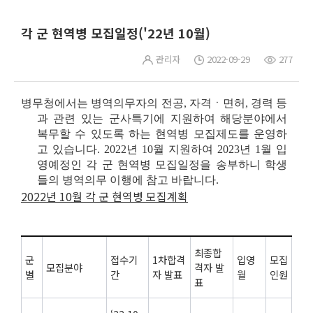
각 군 현역병 모집일정('22년 10월)
관리자
2022-09-29
277
병무청에서는 병역의무자의 전공, 자격ㆍ면허, 경력 등
과 관련 있는 군사특기에 지원하여 해당분야에서
복무할 수 있도록 하는 현역병 모집제도를 운영하
고 있습니다.
2022
년 10월 지원하여 2023년 1월 입
영예정
인 각 군 현역병 모집일정을 송부
하니
학생
들의 병역의무 이행에 참고 바랍니다.
2022년
10
월 각 군 현역병 모집계획
최종합
군
접수기
1차합격
입영
모집
모집분야
격자 발
별
간
자 발표
월
인원
표