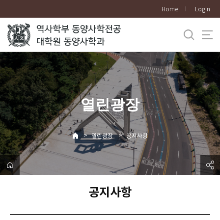
바
Home
Login
로
가
기
메
뉴
열린광장
>
>
열린광장
공지사항
공지사항