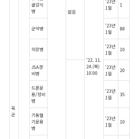
‘23년
굴감식
1
1월
병
없음
‘23년
군악병
88
1월
‘23년
의장병
10
1월
‘22. 11.
24.(목)
JSA경
‘23년
20
10:00
비병
1월
드론운
‘23년
용/정비
35
1월
병
육
군
기동헬
‘23년
기운용
10
1월
병