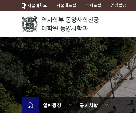
바
서울대학교
서울대포털
입학포털
증명발급
로
가
기
메
뉴
열린광장
공지사항