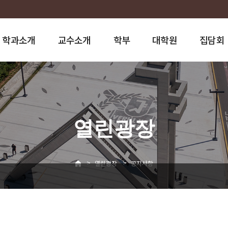
학과소개
교수소개
학부
대학원
집담회
열린광장
>
>
열린광장
공지사항