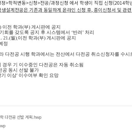
>학사/행정>학적변동>신청>전공/과정신청 에서 학생이 직접 신청(201
학생설계전공은 기존과 동일하게
온라인 신청 후
,
종이신청서 및 관련
)
이전 학과(부) 게시판에 공지
회를 갖도록 공지 후 시스템에서 ‘반려’ 처리
1. 21.(월)
이전 학과(부) 게시판에 공지
) 예정
따라
다전공 시행 학과에서는 전산에서 다전공 취소신청자를 수시
 경우 기 이수중인 다전공은
자동 취소
됨
부전공
동시 선발 불가
기 이상' 이수여부 확인 요망
대학 다전공 선발 계획.hwp
hwp