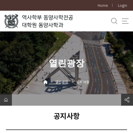
바
Home
Login
로
가
기
메
뉴
열린광장
>
>
열린광장
공지사항
공지사항