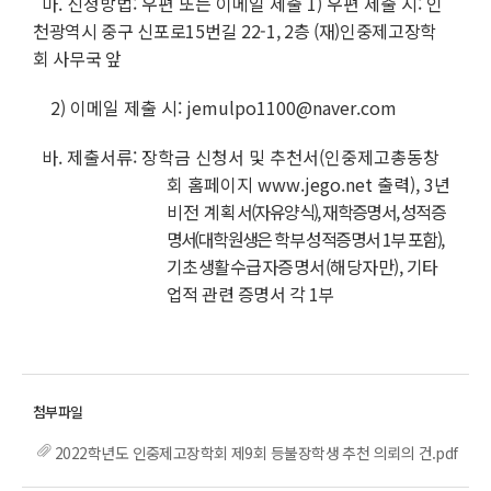
마. 신청방법: 우편 또는 이메일 제출
1) 우편 제출 시
:
인
천광역시 중구 신포로15번길 22-1, 2층 (재)인중제고장학
회 사무국 앞
2) 이메일 제출 시: jemulpo1100@naver.com
바. 제출서류: 장학금 신청서 및 추천서(인중제고총동창
회 홈페이지
www.jego.net
출력),
3년
비전 계획
서(자유양식), 재학증명서, 성적
증
명서
(대학원생은 학부 성적증명서 1부 포함)
,
기초생활수급자증명서(해당자만), 기타
업적 관련 증명서 각 1부
2022학년도 인중제고장학회 제9회 등불장학생 추천 의뢰의 건.pdf