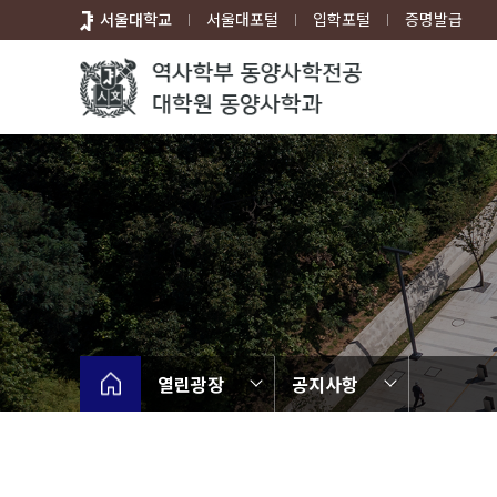
바
서울대학교
서울대포털
입학포털
증명발급
로
가
기
메
뉴
열린광장
공지사항