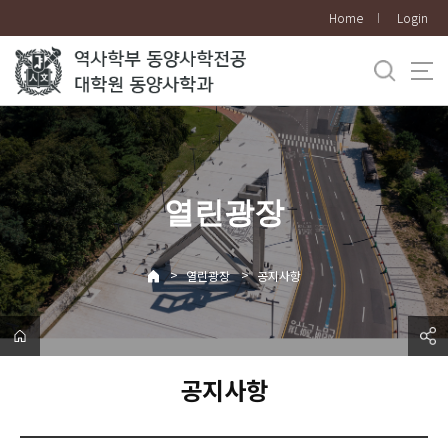
바
Home
Login
로
가
기
메
뉴
열린광장
>
>
열린광장
공지사항
공지사항