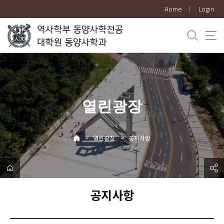
바
Home
Login
로
가
기
메
뉴
열린광장
>
>
열린광장
공지사항
공지사항