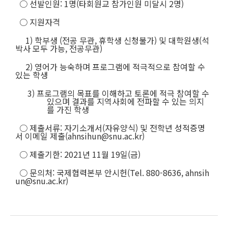
○ 선발인원: 1명(타회원교 참가인원 미달시 2명)
○ 지원자격
1) 학부생 (전공 무관, 휴학생 신청불가) 및 대학원생(석
박사 모두 가능, 전공무관)
2) 영어가 능숙하며 프로그램에 적극적으로 참여할 수
있는 학생
3) 프로그램의 목표를 이해하고 토론에 적극 참여할 수
있으며 결과를 지역사회에 전파할 수 있는 의지
를 가진 학생
○
제출서류: 자기소개서(자유양식) 및 전학년 성적증명
서 이메일 제출(ahnsihun@snu.ac.kr)
○
제출기한: 2021년 11월 19일(금)
○
문의처: 국제협력본부 안시헌(Tel. 880-8636, ahnsih
un@snu.ac.kr)