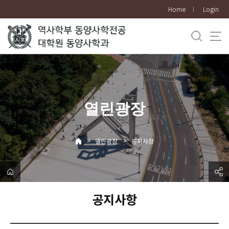
바
Home
Login
로
가
기
메
뉴
열린광장
>
>
열린광장
공지사항
공지사항