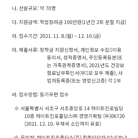
나. 선발규모: 약 70명
다. 지원금액: 학업장려금 100만원(1년간 2회 분할 지급)
라. 접수기간:
2021. 11. 8.(월) ~ 12. 10.(금)
마. 제출서류: 장학금 지원신청서, 개인정보 수집이용
동의서, 성적증명서, 주민등록등본
(또
는 가족관계증명서), 2021년도 건강보
험료납부확인서(부모 모두 제출), 사
업자등록증(또는 영업신고증) 각 1부
바. 접수방법: 등기우편 접수
※ 서울특별시 서초구 서초중앙로 14 하이트진로빌딩
10층 하이트진로홀딩스㈜ 경영기획팀
(우)06720
(2021. 12. 10. 우체국 소인까지 유효)
사. 문의처: 하이트진로홀딩스(주) 장학담당자 02-520-3