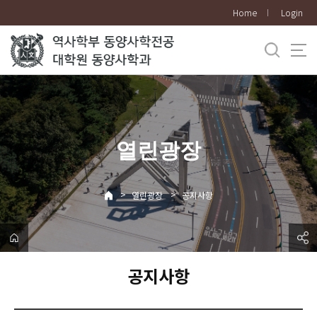
바
Home
Login
로
가
기
메
뉴
열린광장
>
>
열린광장
공지사항
공지사항