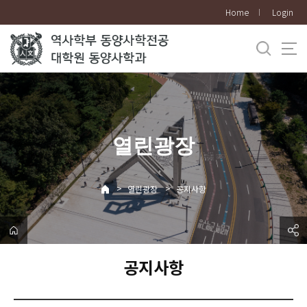
바
Home
Login
로
가
기
메
뉴
열린광장
>
>
열린광장
공지사항
공지사항