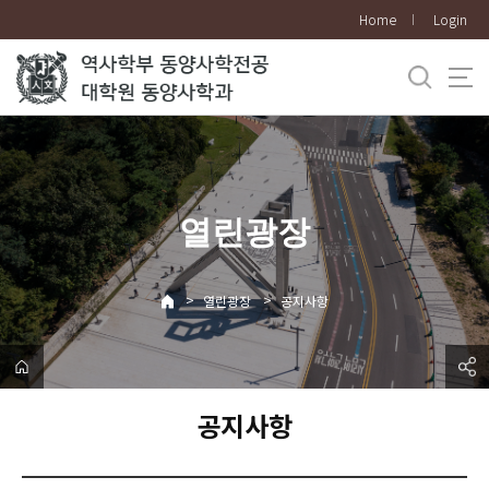
바
Home
Login
로
가
기
메
뉴
열린광장
>
>
열린광장
공지사항
공지사항