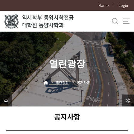
바
Home
Login
로
가
기
메
뉴
열린광장
>
>
열린광장
공지사항
공지사항