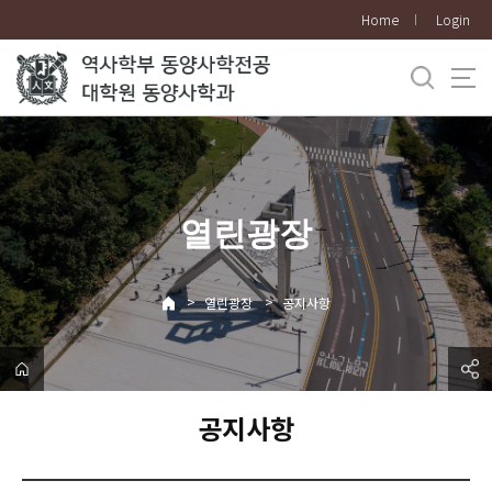
바
Home
Login
로
가
기
메
뉴
열린광장
>
>
열린광장
공지사항
공지사항