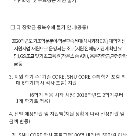
- 휴학생 및 수료생은 지원 불가
□ 타 장학금 중복수혜 불가 안내(공통)
2020학년도 기초학문분야 학문후속세대(석사과정 C형),
대학혁신
지원사업 재원으로 운영되는 조교
(지원 전 해당기관에 확인 요
망), GSI조교 및
기초교육원(작은스승 A형)
,
용운장학금, 관정장학
금 등
3. 지원 학기 수: 기존 CORE, SNU CORE 수혜학기 포함 최
대 6학기(학사·석사 포함) 지원
(6학기 적용 시작 시점: 2016학년도 2학기부터
1개 학기로 적용)
4. 선발 예정인원 및 지원액(지원 상황에 따라 선정인원 및
금액 변동)
가.
SNU CORE
학사 프로그램: 00명 내외(월 50만원 이상