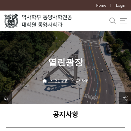
바
Home
Login
로
가
기
메
뉴
열린광장
>
>
열린광장
공지사항
공지사항