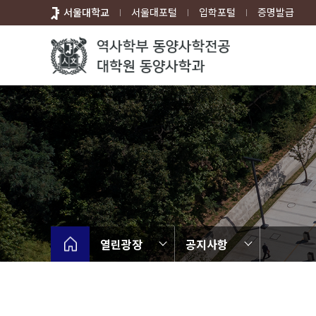
바
서울대학교
서울대포털
입학포털
증명발급
로
가
기
메
뉴
열린광장
공지사항