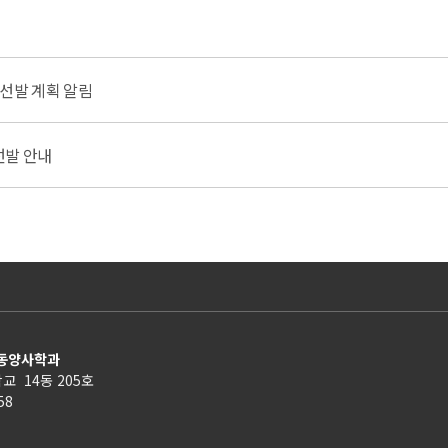
 선발 계획 알림
선발 안내
 동양사학과
교 14동 205호
158