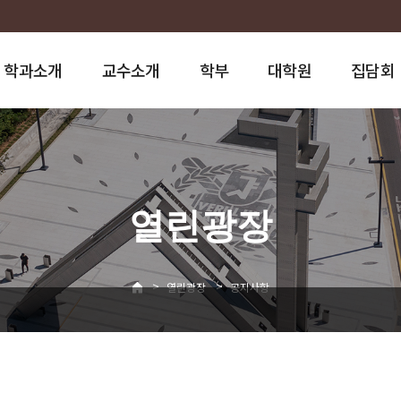
학과소개
교수소개
학부
대학원
집담회
열린광장
>
>
열린광장
공지사항