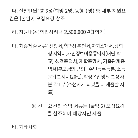
다. 선발인원:
총 3명
(희망 2명, 동행 1명)
※ 세부 지원요
건은 [붙임2] 모집요강 참조
라. 지원내용: 학업장려금 2,500,000원(1학기)
마. 최종제출서류:
신청
서, 학과장 추천서, 자기소개서, 장학
생 서약서, 개인정보이용동의서(재단, 학
교)
, 성적증명서, 재학증명서, 가족관계증
명서(부모님의 명의), 주민
등록등본, 소득
분위통지서(20-1), 학생본인명의 통장사
본 각 1부 (추천자가 되었을 때 제출할 자
료)
※ 선택 요건의 증빙 서류는 (붙임 2) 모집요강
을 참조하여 해당자만 제출
바. 기타사항