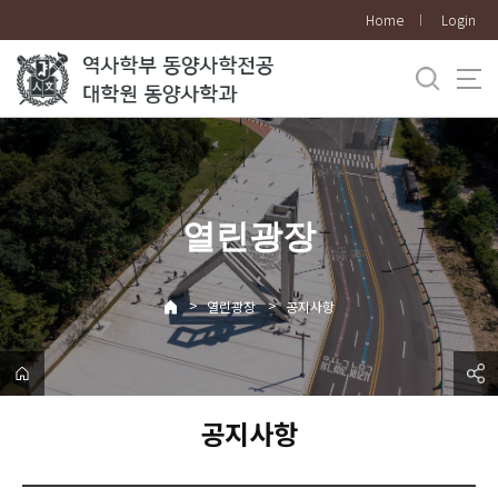
바
Home
Login
로
가
기
메
뉴
열린광장
>
>
열린광장
공지사항
공지사항