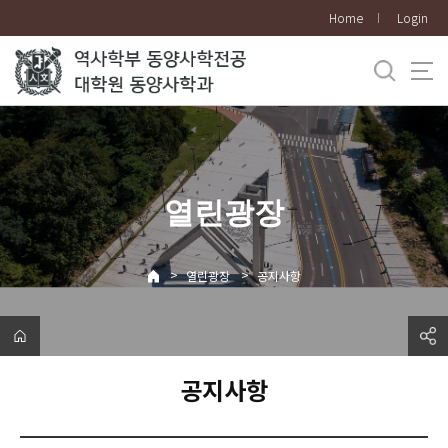
바
Home
Login
로
가
기
메
뉴
열린광장
>
>
열린광장
공지사항
공지사항