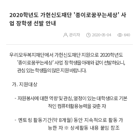
2020학년도 가헌신도재단 '종이로꿈꾸는세상' 사
업 장학생 선발 안내
관리자
2020-05-04
640
우리
모두복
지
재
단
에서 가헌신도재단 지원으로 2020학
년도
'종이로꿈꾸는세상' 사업
장
학생
을
아
래와
같
이 선
발하오니,
관심 있는 학생들의 많은 지원 바랍니다.
가. 지원대상
-
자원봉사에 대한 역량 및 관심, 열정이 있는 대학생으로 기본
적인 컴퓨터활용능력을 갖춘 자
- 멘토
링 활동기간(약 8개월) 동안 지속적으로 활동 가
능한 자
※ 상세활동 내용 붙임 참조