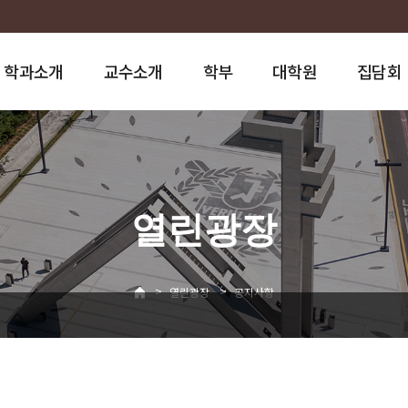
학과소개
교수소개
학부
대학원
집담회
열린광장
>
>
열린광장
공지사항