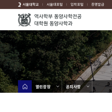
바
서울대학교
서울대포털
입학포털
증명발급
로
가
기
메
뉴
열린광장
공지사항