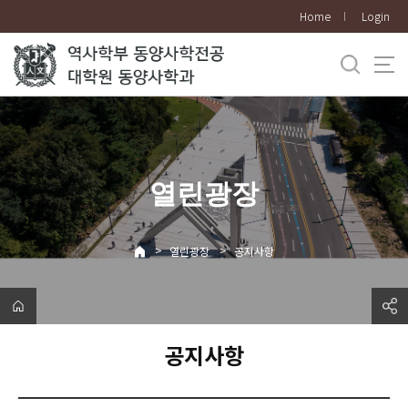
바
Home
Login
로
가
기
메
뉴
열린광장
>
>
열린광장
공지사항
공지사항