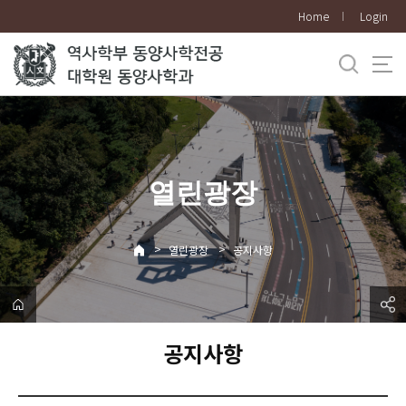
바
Home
Login
로
가
기
메
뉴
열린광장
>
>
열린광장
공지사항
공지사항