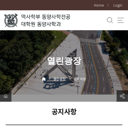
바
Home
Login
로
가
기
메
뉴
열린광장
>
>
열린광장
공지사항
공지사항