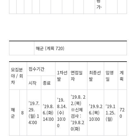
평
가-
해군 (계획 720)
접수기간
모집분
1차선
면접일
최종선
입영
계
야 / 회
발
자
발
일
획
차
시작
종료
’19.8. 2
’19.
’19.7.
2.(목)
’19.8.
8.14.
’19.9.2
‘19.1
해
29.
※신체
72
8
6.(화)
(수)
6.(목)
1.25.
군
(월) 1
검사 :
0
14:00
10:0
10:00
(월)
4:00
‘19.8.2
0
0(화)