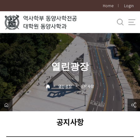
바
Home
Login
로
가
기
메
뉴
열린광장
>
>
열린광장
공지사항
공지사항