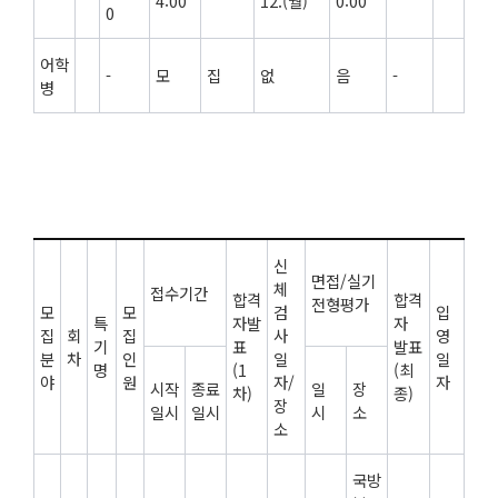
4:00
12.(월)
0:00
0
어학
-
모
집
없
음
-
병
신
면접/실기
체
접수기간
합격
합격
전형평가
모
모
검
입
특
자발
자
집
회
집
사
영
기
표
발표
분
차
인
일
일
명
(1
(최
야
원
자/
자
시작
종료
일
장
차)
종)
장
일시
일시
시
소
소
국방