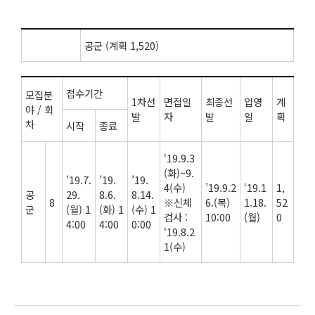
공군 (계획 1,520)
접수기간
모집분
1차선
면접일
최종선
입영
계
야 / 회
발
자
발
일
획
차
시작
종료
‘19.9.3
(화)~9.
’19.7.
’19.
’19.
4(수)
’19.9.2
‘19.1
1,
공
29.
8.6.
8.14.
8
※신체
6.(목)
1.18.
52
군
(월) 1
(화) 1
(수) 1
검사 :
10:00
(월)
0
4:00
4:00
0:00
‘19.8.2
1(수)