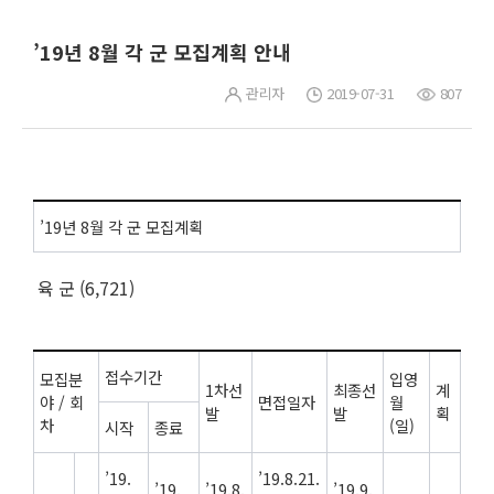
’19년 8월 각 군 모집계획 안내
관리자
2019-07-31
807
’19년 8월 각 군 모집계획
육 군 (6,721)
접수기간
모집분
입영
1차선
최종선
계
야 / 회
면접일자
월
발
발
획
차
(일)
시작
종료
’19.
’19.8.21.
’19.
’19.8.
’19.9.