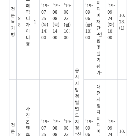
미
래
’19-
’19-
’19-
’19-
’19-
전
디
픽
07-
08-
08-
09-
09-
문
어
10.
8
디
25
08
23
06
24
특
1
재
28.
8
자
(목)
(목)
(금)
(금)
(화)
기
단
(1)
이
14:
14:
10:
10:
10:
병
-면
너
00
00
00
00
00
접
병
및
실
기
평
응
가-
시
지
대
방
전
청
시
별
청
사
별
자
진
도
미
콘
’19-
’19-
’19-
지
’19-
’19-
전
디
텐
07-
08-
08-
청
09-
09-
문
어
10.
8
츠
25
08
23
*신
06
24