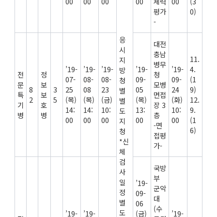
00
00
00
00
체력
00
(3
평가
0)
-
응
대전
시
충남
11.
지
병무
’19-
’19-
’19-
’19-
’19-
4.
방
전
정
청
07-
08-
08-
09-
09-
(1
청
문
보
모병
8
3
25
08
23
05
24
9)
별
특
보
면접
2
5
(목)
(목)
(금)
(목)
(화)
12.
별
기
호
장 3
14:
14:
10:
13:
10:
9.
도
병
병
층
00
00
00
00
00
(1
지
-면
6)
청
접평
*신
가-
체
검
국방
사
부
일
’19-
군악
정
09-
대
별
06
(수
도
’19-
’19-
(금)
’19-