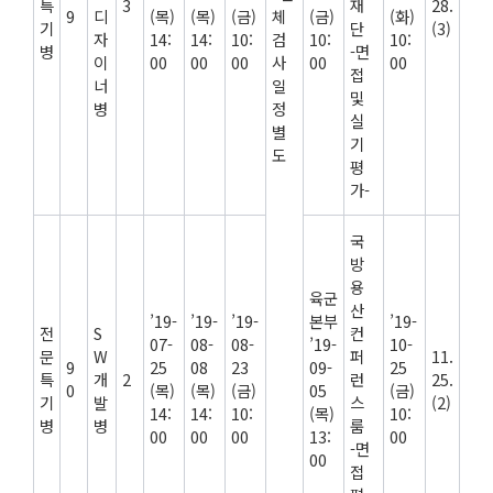
특
3
재
28.
9
디
(목)
(목)
(금)
체
(금)
(화)
기
단
(3)
자
14:
14:
10:
검
10:
10:
병
-면
이
00
00
00
사
00
00
접
너
일
및
병
정
실
별
기
도
평
가-
국
방
용
육군
산
’19-
’19-
’19-
본부
’19-
전
S
컨
07-
08-
08-
’19-
10-
문
W
퍼
11.
9
25
08
23
09-
25
특
개
2
런
25.
0
(목)
(목)
(금)
05
(금)
기
발
스
(2)
14:
14:
10:
(목)
10:
병
병
룸
00
00
00
13:
00
-면
00
접