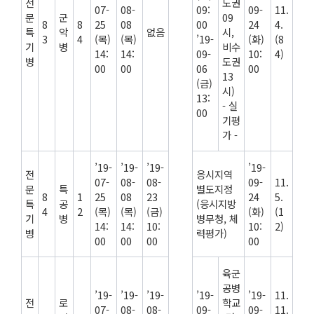
전
도권
07-
08-
09:
09-
11.
문
군
09
8
8
25
08
00
24
4.
특
악
없음
시,
3
4
(목)
(목)
’19-
(화)
(8
기
병
비수
14:
14:
09-
10:
4)
병
도권
00
00
06
00
13
(금)
시)
13:
- 실
00
기평
가 -
’19-
’19-
’19-
’19-
전
응시지역
07-
08-
08-
09-
11.
문
특
별도지정
8
1
25
08
23
24
5.
특
공
(응시지방
4
2
(목)
(목)
(금)
(화)
(1
기
병
병무청, 체
14:
14:
10:
10:
2)
병
력평가)
00
00
00
00
육군
공병
’19-
’19-
’19-
’19-
’19-
11.
전
로
학교
07-
08-
08-
09-
09-
11.