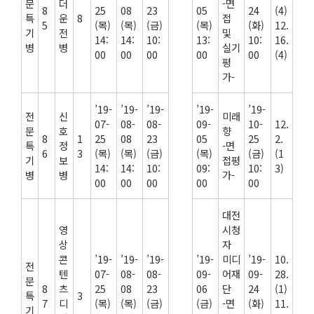
문
더
-면
8
25
08
23
05
24
(4)
특
운
8
접
5
(목)
(목)
(금)
(목)
(화)
12.
기
전
및
14:
14:
10:
13:
10:
16.
병
병
실기
00
00
00
00
00
(4)
평
가-
’19-
’19-
’19-
’19-
’19-
전
신
미래
07-
08-
08-
09-
10-
12.
문
호
향
8
1
25
08
23
05
25
2.
특
정
-면
6
3
(목)
(목)
(금)
(목)
(금)
(1
기
보
접평
14:
14:
10:
09:
10:
3)
병
병
가-
00
00
00
00
00
대전
영
시청
상
자
콘
’19-
’19-
’19-
’19-
미디
’19-
10.
전
텐
07-
08-
08-
09-
어재
09-
28.
문
8
츠
25
08
23
06
단
24
(1)
특
3
7
디
(목)
(목)
(금)
(금)
-면
(화)
11.
기