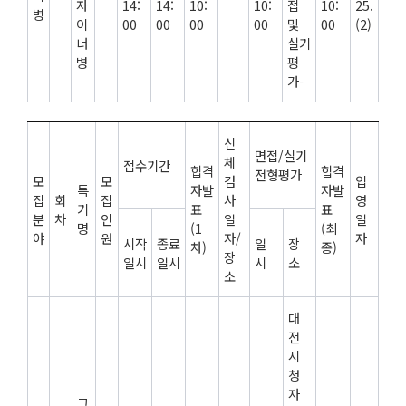
자
14:
14:
10:
10:
접
10:
25.
병
이
00
00
00
00
및
00
(2)
너
실기
병
평
가-
신
면접/실기
체
접수기간
합격
합격
전형평가
모
모
검
입
특
자발
자발
집
회
집
사
영
기
표
표
분
차
인
일
일
명
(1
(최
야
원
자/
자
시작
종료
일
장
차)
종)
장
일시
일시
시
소
소
대
전
시
청
자
그