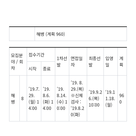
해병 (계획 960)
접수기간
모집분
1차선
면접일
최종선
입영
계
야 / 회
발
자
발
일
획
차
시작
종료
’19. 8.
’19.7.
’19.
’19.
29.(목)
’19.9.2
‘19.1
해
29.
8.6.
8.14.
※신체
96
8
6.(목)
1.18.
병
(월) 1
(화) 1
(수) 1
검사 :
0
10:00
(월)
4:00
4:00
0:00
‘19.8.2
0(화)