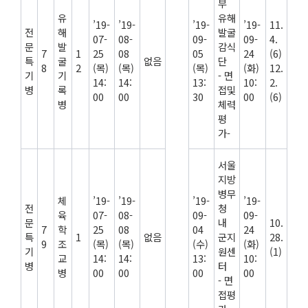
부
유
유해
’19-
’19-
’19-
’19-
11.
전
해
발굴
07-
08-
09-
09-
4.
문
발
감식
7
1
25
08
05
24
(6)
특
굴
없음
단
8
2
(목)
(목)
(목)
(화)
12.
기
기
- 면
14:
14:
13:
10:
2.
병
록
접및
00
00
30
00
(6)
병
체력
평
가-
서울
지방
병무
체
’19-
’19-
’19-
’19-
전
청
육
07-
08-
09-
09-
문
내
10.
7
학
25
08
04
24
특
1
없음
군지
28.
9
조
(목)
(목)
(수)
(화)
기
원센
(1)
교
14:
14:
13:
10:
병
터
병
00
00
00
00
- 면
접평