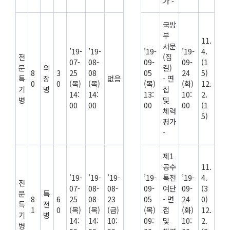
가 -
국방
부
11.
서문
’19-
’19-
’19-
’19-
4.
전
(집
07-
08-
09-
09-
(1
문
의
결)
8
3
25
08
05
24
5)
특
장
없음
- 면
0
0
(목)
(목)
(목)
(화)
12.
기
병
접
14:
14:
13:
10:
2.
병
및
00
00
00
00
(1
체력
5)
평가
-
제1
공수
11.
’19-
’19-
’19-
’19-
특전
’19-
4.
전
07-
08-
08-
09-
여단
09-
(3
문
특
8
6
25
08
23
05
- 면
24
0)
특
전
1
0
(목)
(목)
(금)
(목)
접
(화)
12.
기
병
14:
14:
10:
09:
및
10:
2.
병