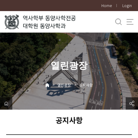
바
Home
Login
로
가
기
메
뉴
열린광장
>
>
열린광장
공지사항
공지사항