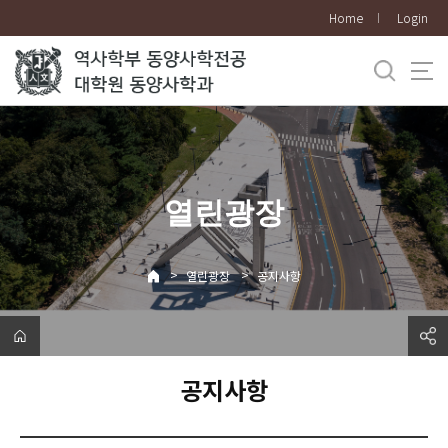
바
Home
Login
로
가
기
메
뉴
열린광장
>
>
열린광장
공지사항
공지사항