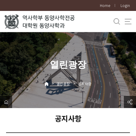
바
Home
Login
로
가
기
메
뉴
열린광장
>
>
열린광장
공지사항
공지사항