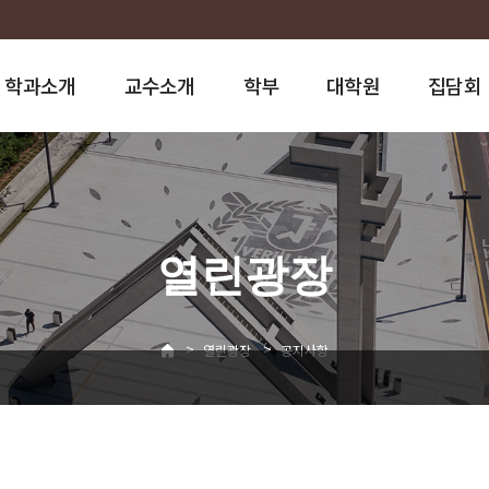
학과소개
교수소개
학부
대학원
집담회
열린광장
>
>
열린광장
공지사항