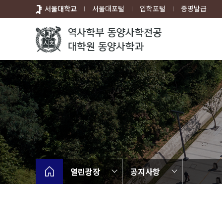
바
서울대학교
서울대포털
입학포털
증명발급
로
가
기
메
뉴
열린광장
공지사항