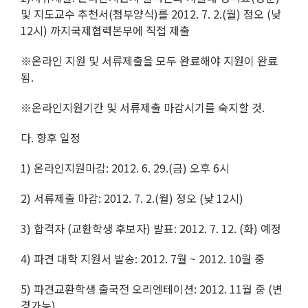
및 지도교수 추천서
(
첨부양식
)
를
2012. 7. 2.(
월
)
정오
(
낮
12
시
)
까지
국제협력본부에 직접 제출
※
온라인 지원 및 서류제출을 모두 완료해야 지원이 완료
됨
.
※
온라인지원기간 및 서류제출 마감시기를 숙지할 것
.
다
.
향후 일정
1)
온라인지원마감
: 2012. 6. 29.(
금
)
오후
6
시
2)
서류제출 마감
: 2012. 7. 2.(
월
)
정오
(
낮
12
시
)
3)
합격자
(
교환학생 후보자
)
발표
: 2012. 7. 12. (
화
)
예정
4)
파견 대학 지원서 발송
: 2012. 7
월
~ 2012. 10
월 중
5)
파견교환학생 출국전 오리엔테이션
: 2012. 11
월 중
(
변
경가능
)