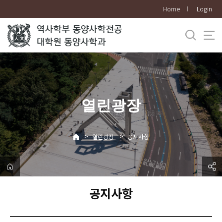
바
Home
Login
로
가
기
메
뉴
열린광장
>
>
열린광장
공지사항
공지사항