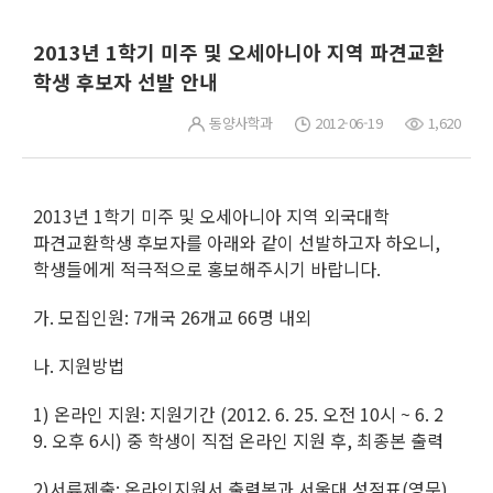
2013년 1학기 미주 및 오세아니아 지역 파견교환
학생 후보자 선발 안내
동양사학과
2012-06-19
1,620
2
013
년
1
학기 미주 및 오세아니아 지역 외국대학
파견교환학생 후보자를 아래와 같이 선발하고자 하오니
,
학생들에게 적극적으로 홍보해주시기 바랍니다
.
가
.
모집인원
: 7
개국
26
개교
66
명 내외
나
.
지원방법
1)
온라인 지원
:
지원기간
(2012. 6. 25.
오전
10
시
~ 6. 2
9.
오후
6
시
)
중 학생이 직접 온라인 지원 후
,
최종본 출력
2)
서류제출
:
온라인지원서 출력본과 서울대 성적표
(
영문
)