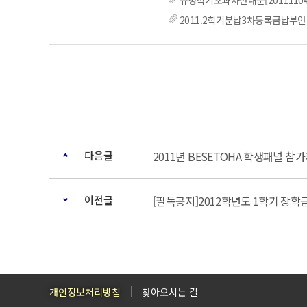
규정학기초과자안내문[2011110411
2011.2학기분납3차등록금납부안내문[
다음글
2011년 BESETOHA 학생패널 참
이전글
[필독공지]2012학년도 1학기 장학
개인정보처리방침
찾아오시는 길