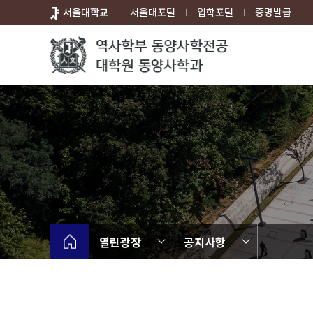
바
서울대학교
서울대포털
입학포털
증명발급
로
가
기
메
뉴
열린광장
공지사항