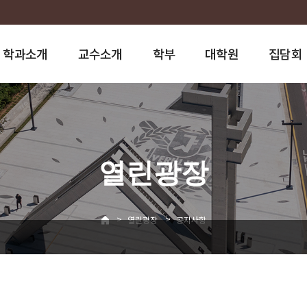
학과소개
교수소개
학부
대학원
집담회
열린광장
>
>
열린광장
공지사항