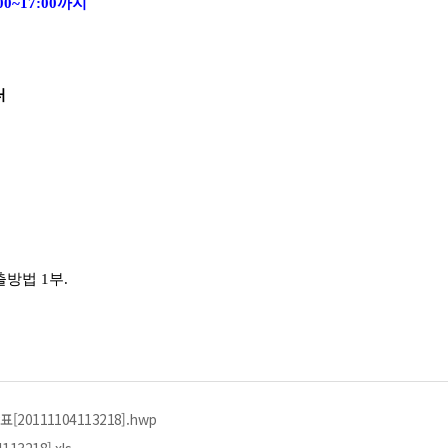
9:00~17:00까지
터
출방법 1부.
20111104113218].hwp