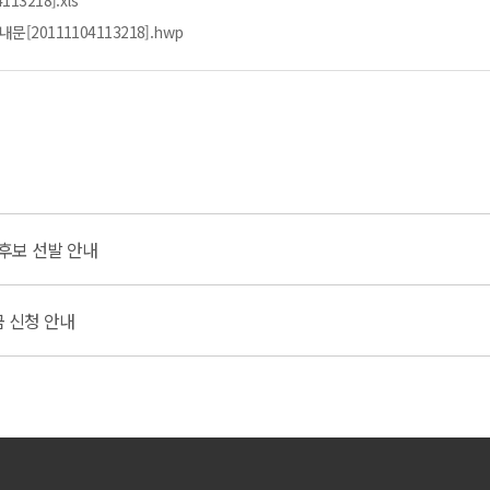
3218].xls
20111104113218].hwp
가후보 선발 안내
금 신청 안내